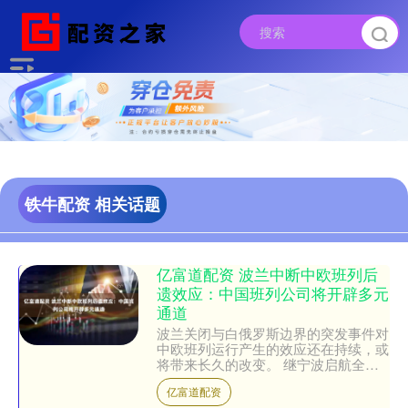
铁牛配资 相关话题
亿富道配资 波兰中断中欧班列后
遗效应：中国班列公司将开辟多元
通道
波兰关闭与白俄罗斯边界的突发事件对
中欧班列运行产生的效应还在持续，或
将带来长久的改变。 继宁波启航全球
首条中欧北极集装箱快航之后，西安又
亿富道配资
在近日开行了首趟跨波罗的....