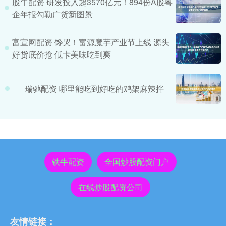
股牛配资 研发投入超3570亿元！894份A股粤
企年报勾勒广货新图景
富宣网配资 馋哭！富源魔芋产业节上线 源头
好货底价抢 低卡美味吃到爽
瑞驰配资 哪里能吃到好吃的鸡架麻辣拌
铁牛配资
全国炒股配资门户
在线炒股配资公司
友情链接：