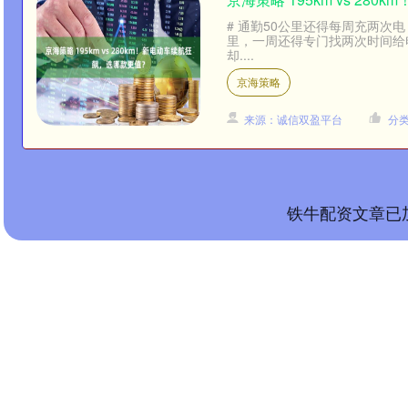
# 通勤50公里还得每周充两次
里，一周还得专门找两次时间给
却....
京海策略
来源：诚信双盈平台
分
铁牛配资文章已