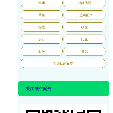
集团
凯狮优配
重整
广盛网配资
控股
收盘
发行
比亚
股份
世茂
全部话题标签
关注 铁牛配资