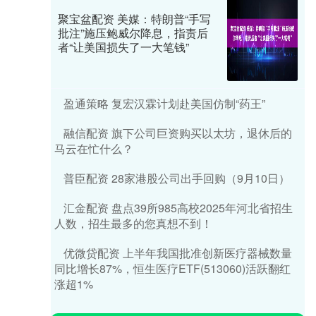
聚宝盆配资 美媒：特朗普“手写
批注”施压鲍威尔降息，指责后
者“让美国损失了一大笔钱”
盈通策略 复宏汉霖计划赴美国仿制“药王”
融信配资 旗下公司巨资购买以太坊，退休后的
马云在忙什么？
普臣配资 28家港股公司出手回购（9月10日）
汇金配资 盘点39所985高校2025年河北省招生
人数，招生最多的您真想不到！
优微贷配资 上半年我国批准创新医疗器械数量
同比增长87%，恒生医疗ETF(513060)活跃翻红
涨超1%