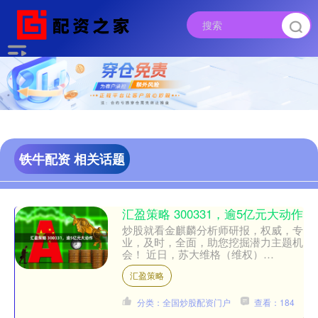
铁牛配资 相关话题
汇盈策略 300331，逾5亿元大动作
炒股就看金麒麟分析师研报，权威，专
业，及时，全面，助您挖掘潜力主题机
会！ 近日，苏大维格（维权）
（300331）公告称，公司拟以自有或
汇盈策略
自筹资金5.1亿元收购常州....
分类：全国炒股配资门户
查看：184