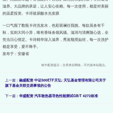
滋养。大品牌的承诺，让人安心依赖。每一次使用，都是对美丽
的温柔投资。卡诗玻尿酸水光发膜
一口气囤了数瓶卡诗洗发水，色彩斑斓任我挑。每款虽各有千
秋，实则大同小异，唯有香味各领风骚。滋润与清爽随心选，全
凭当日心情定。卡诗精华深入滋养，秀发顺滑如丝，每一次洗护
都是享受，爱不释手。
发布于：安徽省
铁牛配资提示：文章来自网络，不代表本站观点。
上一篇：
融盛配资 中证500ETF天弘: 天弘基金管理有限公司关于
旗下基金关联交易事项的公告
下一篇：
华盛配资 汽车散热器导热性能测试GB/T 4272标准