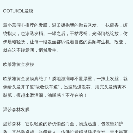
GOTUKOL发膜
章小蕙倾心推荐的发膜，温柔拥抱我的微卷秀发。一抹馨香，缠
绕指尖，也渗透发梢。一罐之后，干枯尽褪，光泽悄然绽放，仿
佛晨曦轻抚，让每一缕发丝都诉说着自然的柔顺与生机。改变，
就在这不经意间，悄然发生。
欧莱雅黄金发膜
欧莱雅黄金发膜真绝了！质地滋润却不显厚重，一抹上发丝，就
像给头发开了道“吸收快车道”，迅速钻进发芯。用完头发清爽不
黏腻，摸起来滑溜溜，油腻感？不存在的！
温莎森林发膜
温莎森林，它以轻盈的步伐悄然而至，物流迅速，包装坚如护
盾。其品质卓越，香氛迷人，仿佛护发精灵轻抚秀发，带来显著