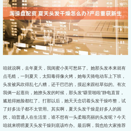
咱就说啊，去年夏天，我闺蜜小美可愁坏了。她那头发本来就有
点毛糙，一到夏天，太阳毒得像火烤，她每天骑电动车上下班，
头发被风吹得乱七八糟，还干巴巴的，摸起来跟枯草似的。有次
我俩一起逛街，她撩头发的时候，那头发“噼里啪啦”静电直冒，
尴尬得她脸都红了。打那以后，她天天念叨着头发干燥咋整，试
了好多法子都不太管用。其实啊，夏天头发干燥是好多人的困
扰，咱普通人在生活里，谁不想有一头柔顺亮丽的头发呢？今天
咱就来唠唠夏天头发干燥到底该咋办。最后啊，我也给大家推荐