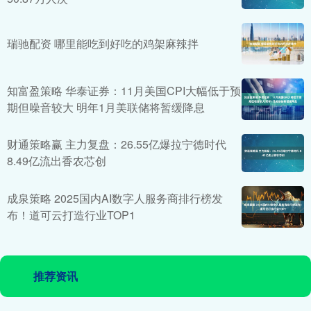
瑞驰配资 哪里能吃到好吃的鸡架麻辣拌
知富盈策略 华泰证券：11月美国CPI大幅低于预
期但噪音较大 明年1月美联储将暂缓降息
财通策略赢 主力复盘：26.55亿爆拉宁德时代
8.49亿流出香农芯创
成泉策略 2025国内AI数字人服务商排行榜发
布！道可云打造行业TOP1
推荐资讯