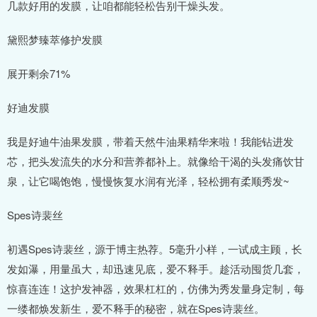
几款好用的发膜，让咱都能轻松告别干燥头发。
黛熙梦臻萃修护发膜
展开剩余71%
好迪发膜
我是好迪牛油果发膜，带着天然牛油果精华来啦！我能钻进发
芯，把头发流失的水分和营养都补上。就像给干渴的头发痛饮甘
泉，让它喝饱饱，慢慢恢复水润有光泽，轻松拥有柔顺秀发~
Spes诗裴丝
初遇Spes诗裴丝，源于博主热荐。5毫升小样，一试成主顾，长
发如瀑，用量虽大，却迅速见底，爱不释手。趁活动囤货几套，
惊喜连连！这护发神器，效果杠杠的，仿佛为秀发量身定制，每
一缕都焕发新生，爱不释手的秘密，就在Spes诗裴丝。