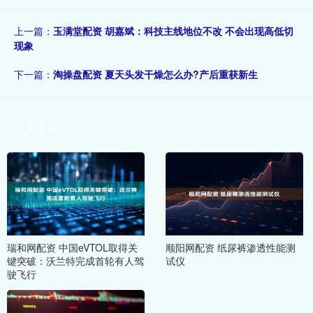
上一篇：
玉满堂配资 胡嘉斌：科技主线地位不改 不会出现高低切
现象
下一篇：
淘操盘配资 夏天头发干燥怎么办?产后重获新生
相关文章
瑞和网配资 中国eVTOL取得关
顺阳网配资 纸尿裤渗透性能测
键突破：沃兰特完成首轮有人驾
试仪
驶飞行