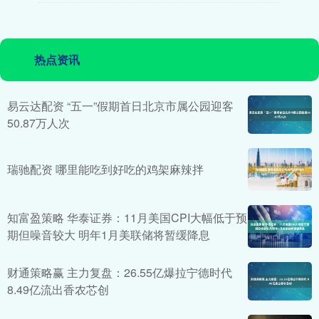
热点资讯
易云达配资 “五一”假期首日北京市属公园迎客
50.87万人次
瑞驰配资 哪里能吃到好吃的鸡架麻辣拌
知富盈策略 华泰证券：11月美国CPI大幅低于预
期但噪音较大 明年1月美联储将暂缓降息
财通策略赢 主力复盘：26.55亿爆拉宁德时代
8.49亿流出香农芯创