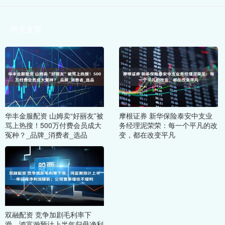
相关文章
华丰金服配资 山姆卖“好丽友”被
摩根证券 新华保险泰安中支业
骂上热搜！500万付费会员成大
务经理泥荣荣：每一个平凡的改
冤种？_品牌_消费者_选品
变，都在改变平凡
双融配资 竞争加剧毛利率下
滑，鸿富瀚预计上半年归母净利