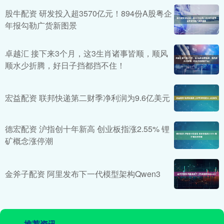
股牛配资 研发投入超3570亿元！894份A股粤企
年报勾勒广货新图景
卓越汇 接下来3个月，这3生肖诸事皆顺，顺风
顺水少折腾，好日子挡都挡不住！
宏益配资 联邦快递第二财季净利润为9.6亿美元
德宏配资 沪指创十年新高 创业板指涨2.55% 锂
矿概念涨停潮
金斧子配资 阿里发布下一代模型架构Qwen3
推荐资讯