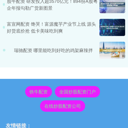
股牛配资 研发投入超3570亿元！894份A股粤
企年报勾勒广货新图景
富宣网配资 馋哭！富源魔芋产业节上线 源头
好货底价抢 低卡美味吃到爽
瑞驰配资 哪里能吃到好吃的鸡架麻辣拌
铁牛配资
全国炒股配资门户
在线炒股配资公司
友情链接：