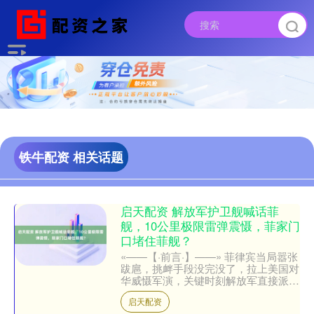
铁牛配资 相关话题
启天配资 解放军护卫舰喊话菲
舰，10公里极限雷弹震慑，菲家门
口堵住菲舰？
«——【·前言·】——» 菲律宾当局嚣张
跋扈，挑衅手段没完没了，拉上美国对
华威慑军演，关键时刻解放军直接派遣
驱护舰直面潜在敌威胁，10公里极限雷
启天配资
弹震慑，家门口堵....